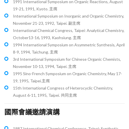
1991 International Symposium on Organic Reactions, August
19-21, 1991, Kyoto. 主席
International Symposium on Inorganic and Organic Chemistry,
November 21-23, 1992, Taipei. 副主席
International Chemical Congress, Taipei: Analytical Chemistry,
October13-16, 1993, Kaohsiung. 主席
1994 International Symposium on Asymmetric Synthesis, April
8-9, 1994, Taichung. 主席
3rd International Symposium for Chinese Organic Chemists,
November 10-13, 1994, Taipei. 主席
1995 Sino-French Symposium on Organic Chemistry, May 17-
19, 1995, Taipei.主席
15th International Congress of Heterocyclic Chemistry,
August 6-11, 1995, Taipei. 共同主席
國際會議邀請演講
1987 International Chemical Conference, Taipei: Synthetic